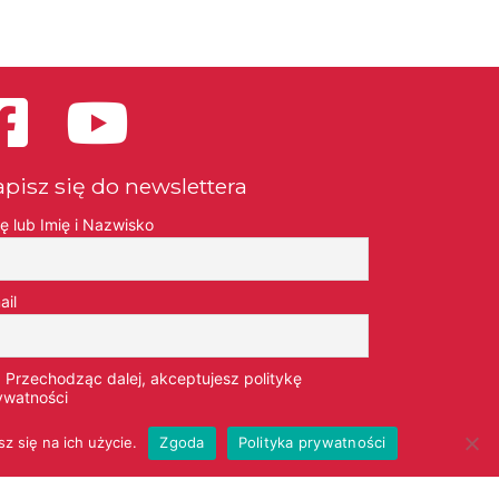
apisz się do newslettera
ię lub Imię i Nazwisko
ail
Przechodząc dalej, akceptujesz politykę
ywatności
z się na ich użycie.
Zgoda
Polityka prywatności