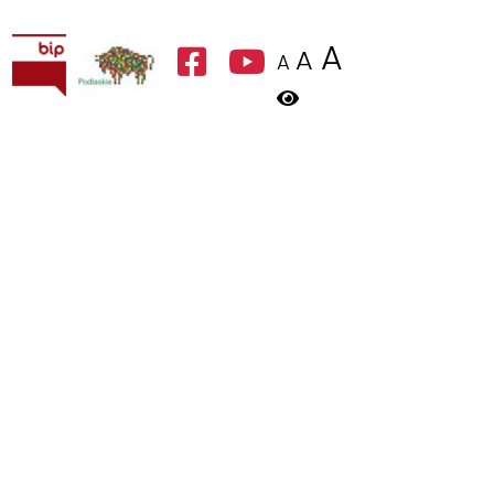
A
A
A