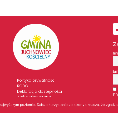
Z
Im
Em
Polityka prywatności
RODO
Deklaracja dostepności
pr
Archiwalna strona
Standardy Ochrony Małoletnich
 najwyższym poziomie. Dalsze korzystanie ze strony oznacza, że zgadzas