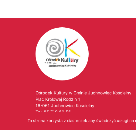
Ośrodek Kultury w Gminie Juchnowiec Kościelny
Plac Królowej Rodzin 1
16-061 Juchnowiec Kościelny
Tel:
85 719 60 56
Tel. kom:
530 453 059
Ta strona korzysta z ciasteczek aby świadczyć usługi na
E-mail:
ok@okjuchnowiec.pl