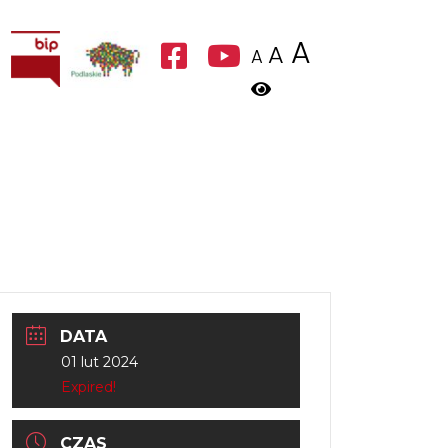
A
A
A
DATA
01 lut 2024
Expired!
CZAS