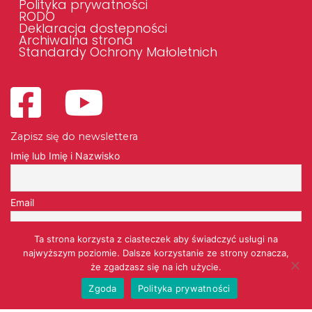
Polityka prywatności
RODO
Deklaracja dostepności
Archiwalna strona
Standardy Ochrony Małoletnich
Zapisz się do newslettera
Imię lub Imię i Nazwisko
Email
Ta strona korzysta z ciasteczek aby świadczyć usługi na
Przechodząc dalej, akceptujesz politykę prywatności
najwyższym poziomie. Dalsze korzystanie ze strony oznacza,
że zgadzasz się na ich użycie.
Zgoda
Polityka prywatności
Wykonanie strony
AAOO.pl - strony internetowe - https://www.aaoo.pl