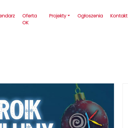
lendarz
Oferta
Projekty
Ogłoszenia
Kontakt
OK