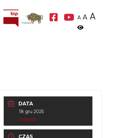
A
A
A
DATA
18 gru 2025
Expired!
CZAS