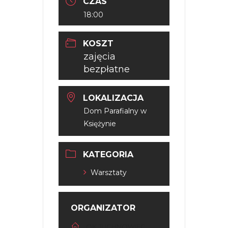
CZAS
18:00
KOSZT
zajęcia
bezpłatne
LOKALIZACJA
Dom Parafialny w
Księżynie
KATEGORIA
Warsztaty
ORGANIZATOR
OK JUCHNOWIEC