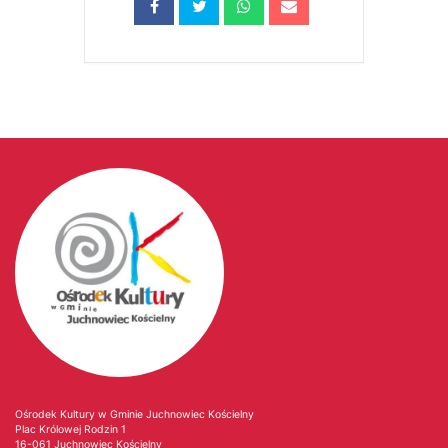
Ośrodek Kultury w Gminie Juchnowiec Kościelny
Plac Królowej Rodzin 1
16-061 Juchnowiec Kościelny