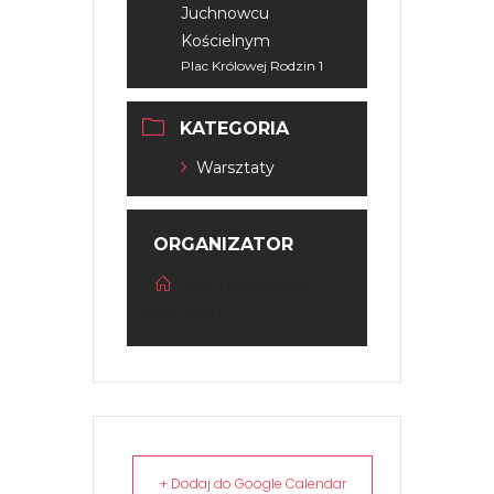
Juchnowcu
Kościelnym
Plac Królowej Rodzin 1
KATEGORIA
Warsztaty
ORGANIZATOR
OK JUCHNOWIEC
KOŚCIELNY
+ Dodaj do Google Calendar