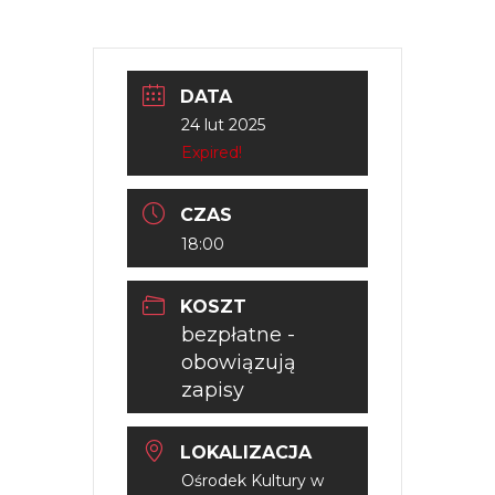
DATA
24 lut 2025
Expired!
CZAS
18:00
KOSZT
bezpłatne -
obowiązują
zapisy
LOKALIZACJA
Ośrodek Kultury w