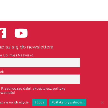
apisz się do newslettera
ię lub Imię i Nazwisko
ail
Przechodząc dalej, akceptujesz politykę
ywatności
z się na ich użycie.
Zgoda
Polityka prywatności