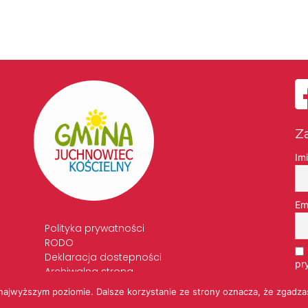
Z
Im
Em
Polityka prywatności
RODO
Deklaracja dostepności
pr
Archiwalna strona
Standardy Ochrony Małoletnich
 najwyższym poziomie. Dalsze korzystanie ze strony oznacza, że zgadzas