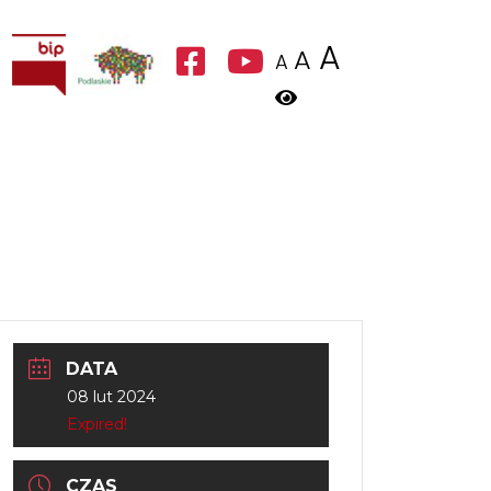
A
A
A
DATA
08 lut 2024
Expired!
CZAS