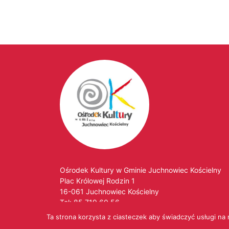
Ośrodek Kultury w Gminie Juchnowiec Kościelny
Plac Królowej Rodzin 1
16-061 Juchnowiec Kościelny
Tel:
85 719 60 56
Tel. kom:
530 453 059
Ta strona korzysta z ciasteczek aby świadczyć usługi na
E-mail:
ok@okjuchnowiec.pl