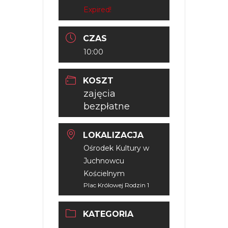
Expired!
CZAS
10:00
KOSZT
zajęcia
bezpłatne
LOKALIZACJA
Ośrodek Kultury w
Juchnowcu
Kościelnym
Plac Królowej Rodzin 1
KATEGORIA