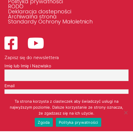
Polityka prywatności
RODO
Deklaracja dostepności
Archiwalna strona
Standardy Ochrony Małoletnich
Zapisz się do newslettera
Imię lub Imię i Nazwisko
Email
Ta strona korzysta z ciasteczek aby świadczyć usługi na
Przechodząc dalej, akceptujesz politykę prywatności
najwyższym poziomie. Dalsze korzystanie ze strony oznacza,
że zgadzasz się na ich użycie.
Zgoda
Polityka prywatności
Wykonanie strony
AAOO.pl - strony internetowe - https://www.aaoo.pl