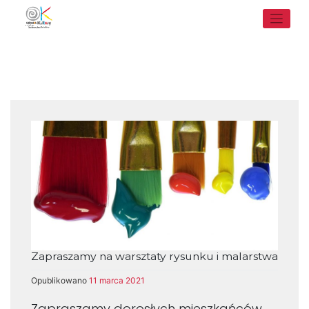
Skip
to
content
Zapraszamy na warsztaty rysunku i malarstwa
Opublikowano
11 marca 2021
Zapraszamy dorosłych mieszkańców