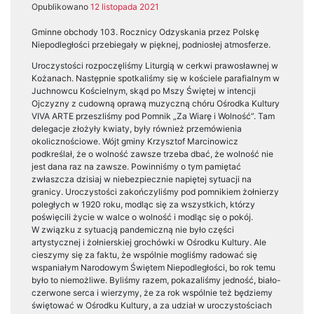
Opublikowano
12 listopada 2021
Gminne obchody 103. Rocznicy Odzyskania przez Polskę
Niepodległości przebiegały w pięknej, podniosłej atmosferze.
Uroczystości rozpoczęliśmy Liturgią w cerkwi prawosławnej w
Kożanach. Następnie spotkaliśmy się w kościele parafialnym w
Juchnowcu Kościelnym, skąd po Mszy Świętej w intencji
Ojczyzny z cudowną oprawą muzyczną chóru Ośrodka Kultury
VIVA ARTE przeszliśmy pod Pomnik „Za Wiarę i Wolność”. Tam
delegacje złożyły kwiaty, były również przemówienia
okolicznościowe. Wójt gminy Krzysztof Marcinowicz
podkreślał, że o wolność zawsze trzeba dbać, że wolność nie
jest dana raz na zawsze. Powinniśmy o tym pamiętać
zwłaszcza dzisiaj w niebezpiecznie napiętej sytuacji na
granicy. Uroczystości zakończyliśmy pod pomnikiem żołnierzy
poległych w 1920 roku, modląc się za wszystkich, którzy
poświęcili życie w walce o wolność i modląc się o pokój.
W związku z sytuacją pandemiczną nie było części
artystycznej i żołnierskiej grochówki w Ośrodku Kultury. Ale
cieszymy się za faktu, że wspólnie mogliśmy radować się
wspaniałym Narodowym Świętem Niepodległości, bo rok temu
było to niemożliwe. Byliśmy razem, pokazaliśmy jedność, biało-
czerwone serca i wierzymy, że za rok wspólnie też będziemy
świętować w Ośrodku Kultury, a za udział w uroczystościach