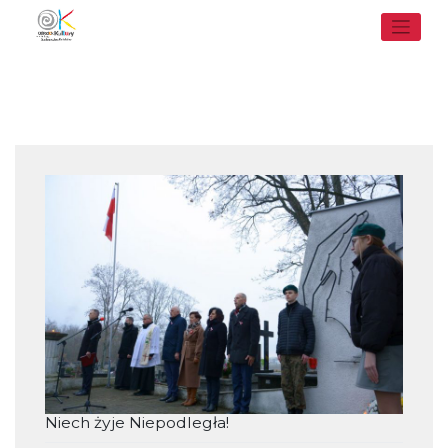
Skip
to
content
Niech żyje Niepodległa!