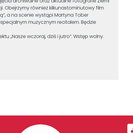
ęcia archiwalne oraz aktualne fotografie Ziemi
ji. Obejrzymy również kilkunastominutowy film
rą”, a na scenie wystąpi Martyna Tober
 specjalnym muzycznym recitalem. Będzie
tu „Nasze wczoraj, dziś i jutro”. Wstęp wolny.