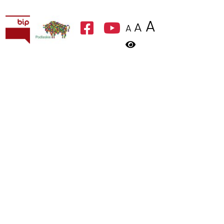
A
A
A