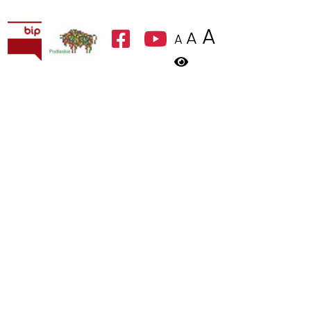
A
A
A