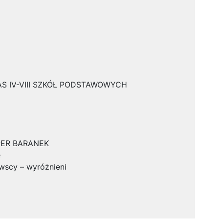
LAS IV-VIII SZKÓŁ PODSTAWOWYCH
UPER BARANEK
e
wscy – wyróżnieni