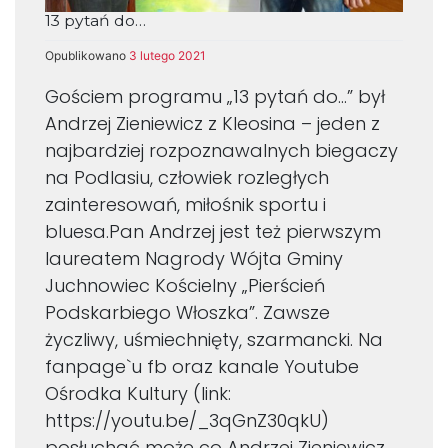
13 pytań do…
Opublikowano
3 lutego 2021
Gościem programu „13 pytań do…” był
Andrzej Zieniewicz z Kleosina – jeden z
najbardziej rozpoznawalnych biegaczy
na Podlasiu, człowiek rozległych
zainteresowań, miłośnik sportu i
bluesa.
Pan Andrzej jest też pierwszym
laureatem Nagrody Wójta Gminy
Juchnowiec Kościelny „Pierścień
Podskarbiego Włoszka”. Zawsze
życzliwy, uśmiechnięty, szarmancki. Na
fanpage`u fb oraz kanale Youtube
Ośrodka Kultury (link:
https://youtu.be/_3qGnZ30qkU)
posłuchać może co Andrzej Zieniewicz