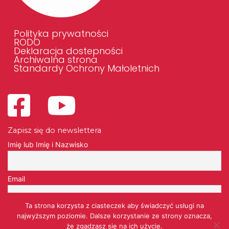
Polityka prywatności
RODO
Deklaracja dostepności
Archiwalna strona
Standardy Ochrony Małoletnich
Zapisz się do newslettera
Imię lub Imię i Nazwisko
Email
Ta strona korzysta z ciasteczek aby świadczyć usługi na
Przechodząc dalej, akceptujesz politykę prywatności
najwyższym poziomie. Dalsze korzystanie ze strony oznacza,
że zgadzasz się na ich użycie.