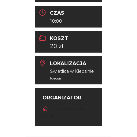
CZAS
10:00
KOSZT
20 zł
LOKALIZACJA
Świetlica w Kleosinie
Kleosin
ORGANIZATOR
OK JUCHNOWIEC
KOŚCIELNY