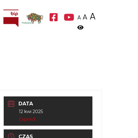
A
A
A
DATA
12 kwi 2025
Expired!
CZAS