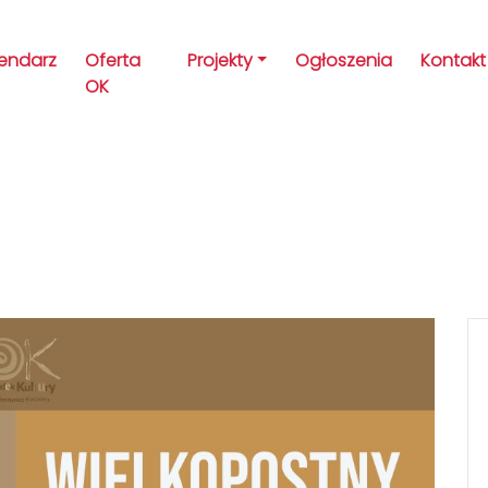
lendarz
Oferta
Projekty
Ogłoszenia
Kontakt
OK