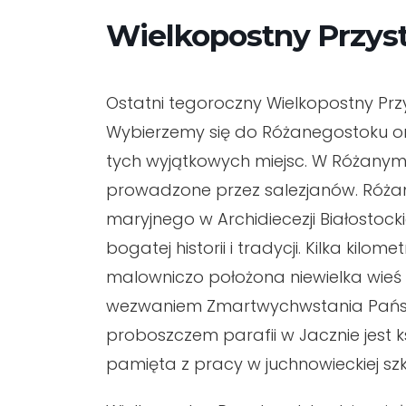
Wielkopostny Przys
Ostatni tegoroczny Wielkopostny Prz
Wybierzemy się do Różanegostoku ora
tych wyjątkowych miejsc. W Różanym
prowadzone przez salezjanów. Różanys
maryjnego w Archidiecezji Białostocki
bogatej historii i tradycji. Kilka kil
malowniczo położona niewielka wie
wezwaniem Zmartwychwstania Pańskieg
proboszczem parafii w Jacznie jest k
pamięta z pracy w juchnowieckiej szk