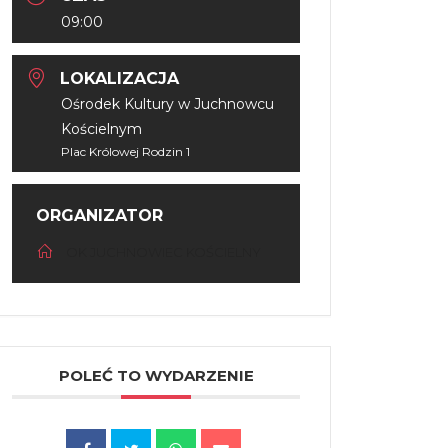
09:00
LOKALIZACJA
Ośrodek Kultury w Juchnowcu
Kościelnym
Plac Królowej Rodzin 1
ORGANIZATOR
OK JUCHNOWIEC KOŚCIELNY
POLEĆ TO WYDARZENIE