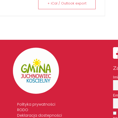
+ iCal / Outlook export
Z
Im
Em
Polityka prywatności
RODO
Deklaracja dostepności
pr