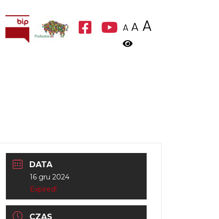
A
A
A
DATA
16 gru 2024
Expired!
CZAS