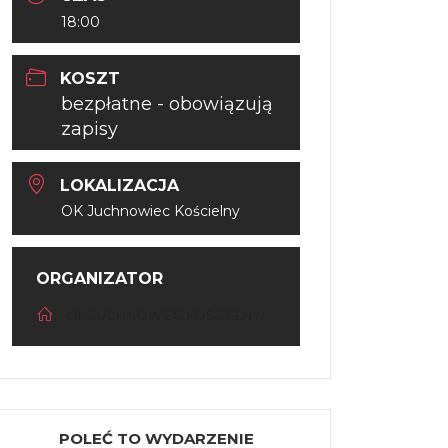
18:00
KOSZT
bezpłatne - obowiązują
zapisy
LOKALIZACJA
OK Juchnowiec Kościelny
ORGANIZATOR
OK JUCHNOWIEC KOŚCIELNY
POLEĆ TO WYDARZENIE