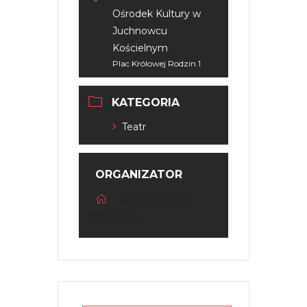
Ośrodek Kultury w
Juchnowcu
Kościelnym
Plac Królowej Rodzin 1
KATEGORIA
Teatr
ORGANIZATOR
OK JUCHNOWIEC
KOŚCIELNY