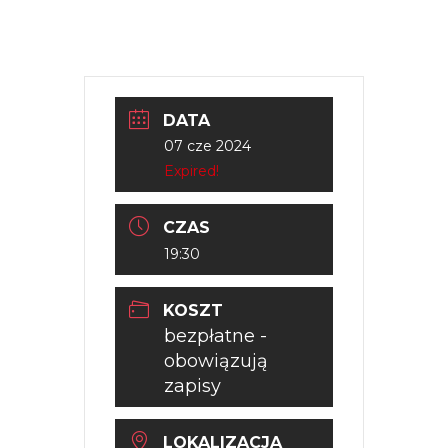
DATA
07 cze 2024
Expired!
CZAS
19:30
KOSZT
bezpłatne -
obowiązują
zapisy
LOKALIZACJA