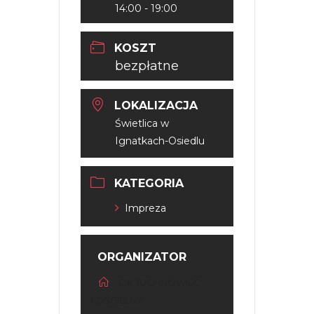
14:00 - 19:00
KOSZT
bezpłatne
LOKALIZACJA
Świetlica w
Ignatkach-Osiedlu
KATEGORIA
Impreza
ORGANIZATOR
OK JUCHNOWIEC
KOŚCIELNY