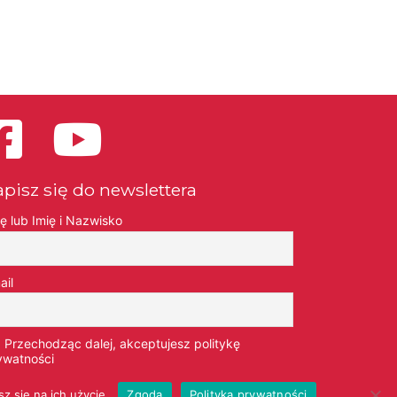
apisz się do newslettera
ię lub Imię i Nazwisko
ail
Przechodząc dalej, akceptujesz politykę
ywatności
z się na ich użycie.
Zgoda
Polityka prywatności