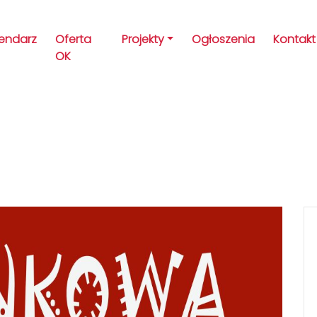
lendarz
Oferta
Projekty
Ogłoszenia
Kontakt
OK