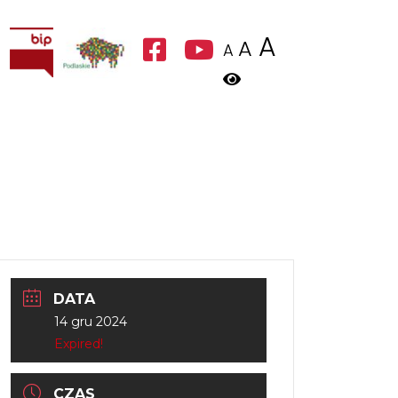
A
A
A
DATA
14 gru 2024
Expired!
CZAS