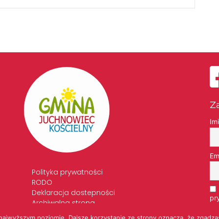
Z
Im
Em
Polityka prywatności
RODO
Deklaracja dostepności
pr
Archiwalna strona
Standardy Ochrony Małoletnich
 najwyższym poziomie. Dalsze korzystanie ze strony oznacza, że zgadzas