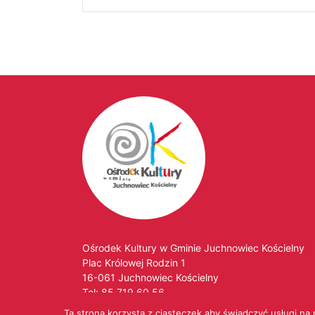
Ośrodek Kultury w Gminie Juchnowiec Kościelny
Plac Królowej Rodzin 1
16-061 Juchnowiec Kościelny
Tel:
85 719 60 56
Tel. kom:
530 453 059
Ta strona korzysta z ciasteczek aby świadczyć usługi na