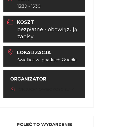
13:30 - 15:30
KOSZT
bezpłatne - obowiązują
zapisy
LOKALIZACJA
Świetlica w Ignatkach-Osiedlu
ORGANIZATOR
OK JUCHNOWIEC KOŚCIELNY
POLEĆ TO WYDARZENIE